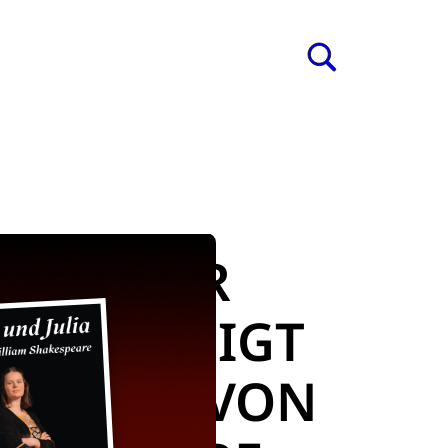
ung
s
TSEMINAR
22/24 ZEIGT
 JULIA“ VON