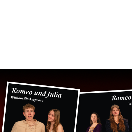
 GymEck
Schulfamilie
Berat
ulleben
Unterricht
Info
DAS PROJEK
„THEATER“ 20
„ROMEO UND