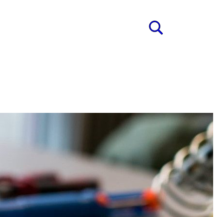
ung
s
HE PROJEKTE
SE 10C