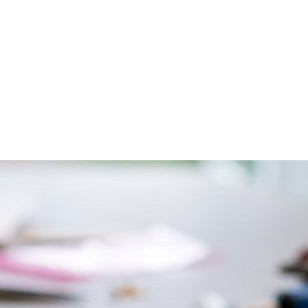
 GymEck
Schulfamilie
Berat
ulleben
Unterricht
Info
PHYSIKALISC
IN DER KLAS