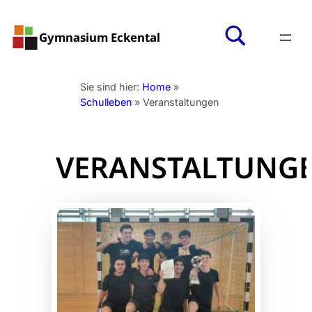
Zum
Inhalt
Gymnasium Eckental
springen
Sie sind hier:
Home
»
Schulleben
»
Veranstaltungen
VERANSTALTUNG