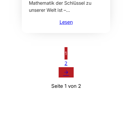
Mathematik der Schlüssel zu
unserer Welt ist –…
Lesen
1
2
arrow_forward
Seite 1 von 2