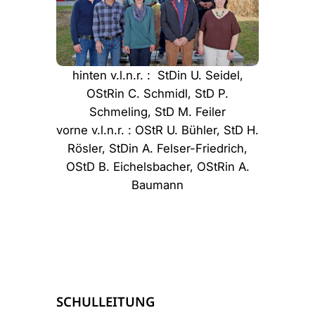
hinten v.l.n.r. : StDin U. Seidel,
OStRin C. Schmidl, StD P.
Schmeling, StD M. Feiler
vorne v.l.n.r. : OStR U. Bühler, StD H.
Rösler, StDin A. Felser-Friedrich,
OStD B. Eichelsbacher, OStRin A.
Baumann
SCHULLEITUNG