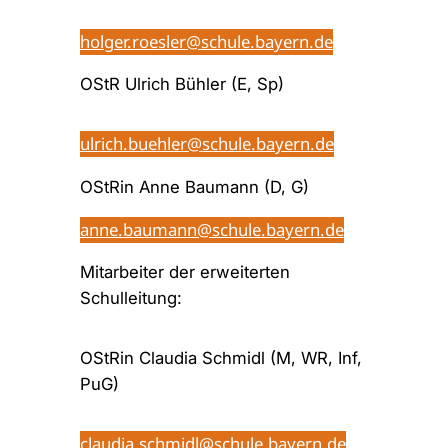
holger.roesler@schule.bayern.de
OStR Ulrich Bühler (E, Sp)
ulrich.buehler@schule.bayern.de
OStRin Anne Baumann (D, G)
anne.baumann@schule.bayern.de
Mitarbeiter der erweiterten
Schulleitung:
OStRin Claudia Schmidl (M, WR, Inf,
PuG)
claudia.schmidl@schule.bayern.de