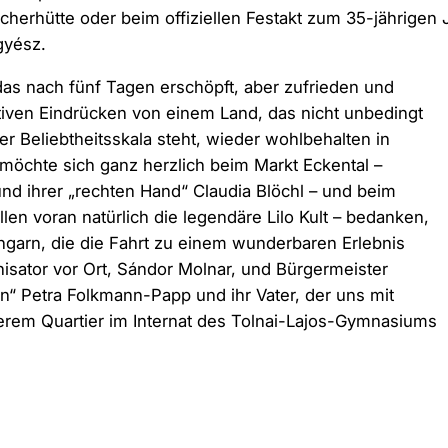
cherhütte oder beim offiziellen Festakt zum 35-jährigen
gyész.
as nach fünf Tagen erschöpft, aber zufrieden und
itiven Eindrücken von einem Land, das nicht unbedingt
er Beliebtheitsskala steht, wieder wohlbehalten in
möchte sich ganz herzlich beim Markt Eckental –
und ihrer „rechten Hand“ Claudia Blöchl – und beim
len voran natürlich die legendäre Lilo Kult – bedanken,
garn, die die Fahrt zu einem wunderbaren Erlebnis
isator vor Ort, Sándor Molnar, und Bürgermeister
in“ Petra Folkmann-Papp und ihr Vater, der uns mit
serem Quartier im Internat des Tolnai-Lajos-Gymnasiums