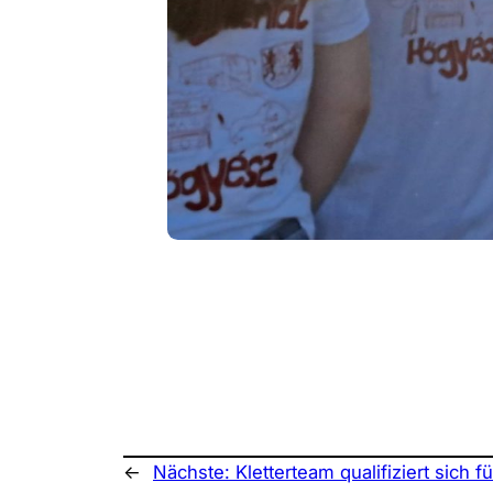
←
Nächste:
Kletterteam qualifiziert sich 