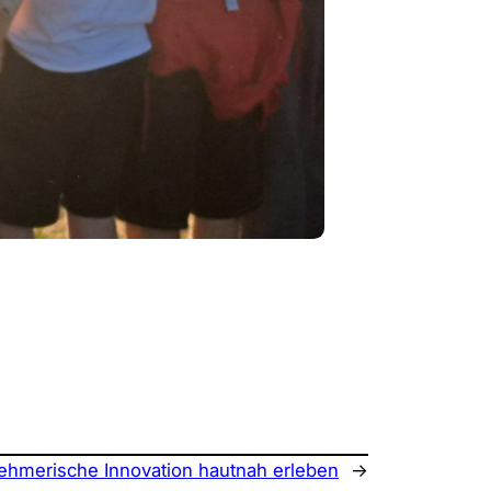
ehmerische Innovation hautnah erleben
→