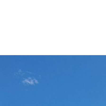
 GymEck
Schulfamilie
Berat
ulleben
Unterricht
Info
P-SEMINAR-
UNGARN