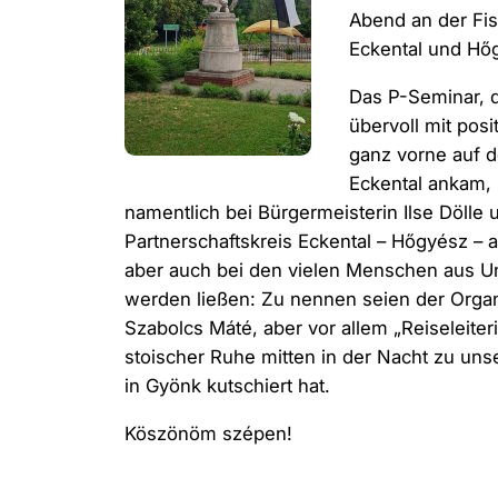
Abend an der Fis
Eckental und Hő
Das P-Seminar, d
übervoll mit pos
ganz vorne auf d
Eckental ankam, 
namentlich bei Bürgermeisterin Ilse Dölle 
Partnerschaftskreis Eckental – Hőgyész – al
aber auch bei den vielen Menschen aus Un
werden ließen: Zu nennen seien der Organ
Szabolcs Máté, aber vor allem „Reiseleiter
stoischer Ruhe mitten in der Nacht zu un
in Gyönk kutschiert hat.
Köszönöm szépen!