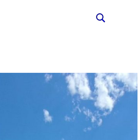
ung
s
FAHRT NACH