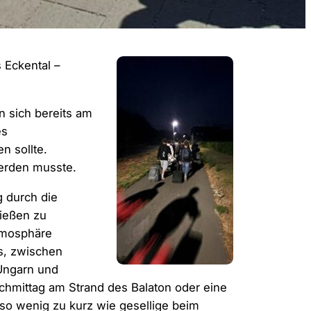
 Eckental –
n sich bereits am
es
n sollte.
werden musste.
 durch die
nießen zu
tmosphäre
s, zwischen
Ungarn und
achmittag am Strand des Balaton oder eine
 wenig zu kurz wie gesellige beim