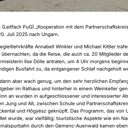
Leitfach PuG) „Kooperation mit dem Partnerschaftskreis
20. Juli 2025 nach Ungarn.
gleitlehrkräfte Annabell Winkler und Michael Kittler trafe
 übernachten, da die Reise, die auch ca. 20 Mitglieder d
rmeisterin Ilse Dölle antraten, um 4 Uhr morgens beginne
ündigen Busfahrt zu, da entgangener Schlaf nachgeholt 
 dann aber wach genug, um den sehr herzlichen Empfang
geber im Rathaus und hinterher in einem Weinkeller ge
inn an wurden in aufgeschlossener und interessierter A
n Jung und Alt, zwischen Schule und Partnerschaftskrei
kental und Hőgyész geknüpft. Das Programm, das von 
tet wurde, war vielfältig: touristische Aspekte wie ein N
chmalspurbahn durch den Gemenc-Auenwald kamen ebenso