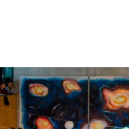
 GymEck
Schulfamilie
Berat
ulleben
Unterricht
Info
LEIDENSCHA
NOTEN:
SOMMERKON