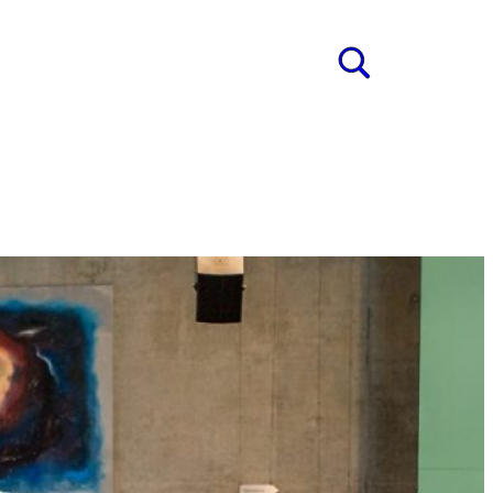
ung
s
FT FÜR GUTE
ZERT AM