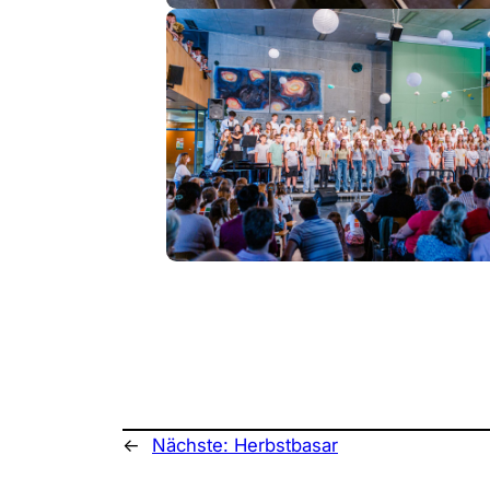
←
Nächste:
Herbstbasar