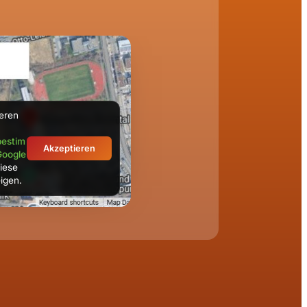
ieren
estim
Akzeptieren
Google
iese
igen.