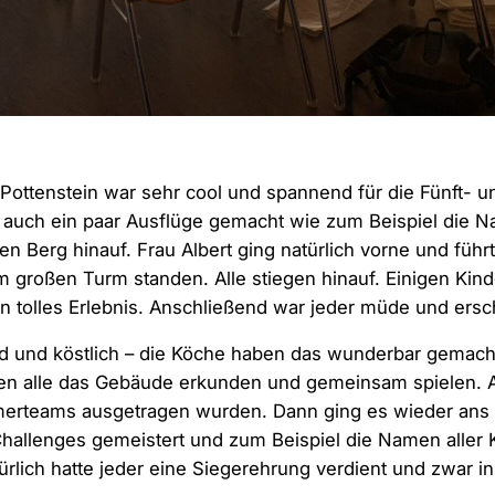
n Pottenstein war sehr cool und spannend für die Fünft- u
 auch ein paar Ausflüge gemacht wie zum Beispiel die 
en Berg hinauf. Frau Albert ging natürlich vorne und füh
nem großen Turm standen. Alle stiegen hinauf. Einigen Kin
in tolles Erlebnis. Anschließend war jeder müde und ersc
 und köstlich – die Köche haben das wunderbar gemacht
 alle das Gebäude erkunden und gemeinsam spielen. Am
merteams ausgetragen wurden. Dann ging es wieder ans
allenges gemeistert und zum Beispiel die Namen aller 
rlich hatte jeder eine Siegerehrung verdient und zwar 