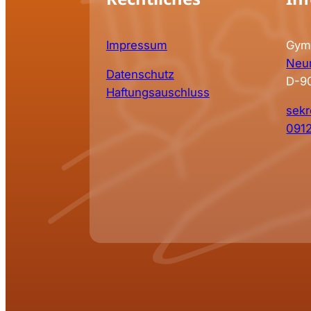
Impressum
Gym
Neun
Datenschutz
D-9
Haftungsauschluss
sekr
091