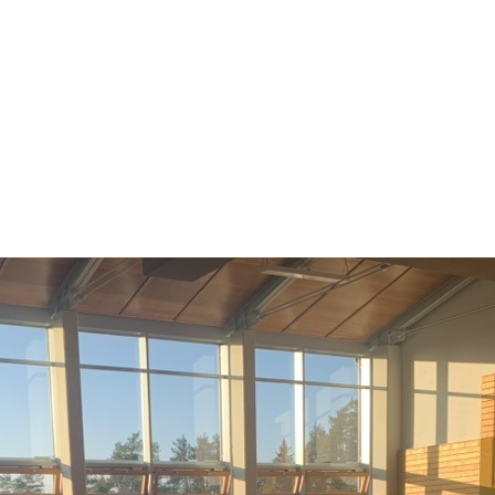
 GymEck
Schulfamilie
Berat
ulleben
Unterricht
Info
DER UNTERS
AUF REISEN