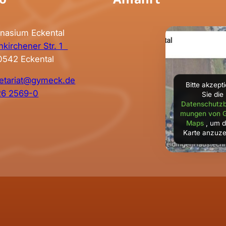
nasium Eckental
kirchener Str. 1
0542 Eckental
etariat@gymeck.de
Bitte akzept
26 2569-0
Sie die
Datenschutzb
mungen von 
Maps
, um d
Karte anzuze