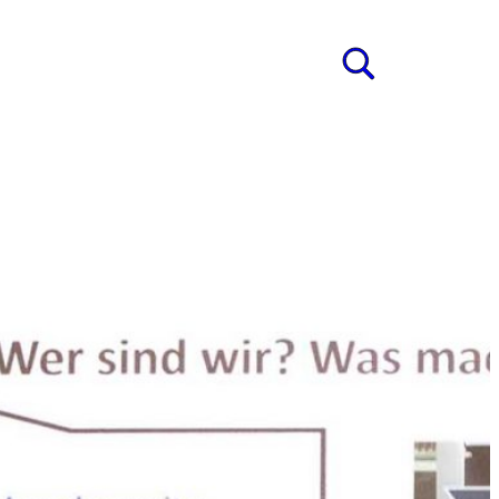
ung
s
HER
R
DE AM