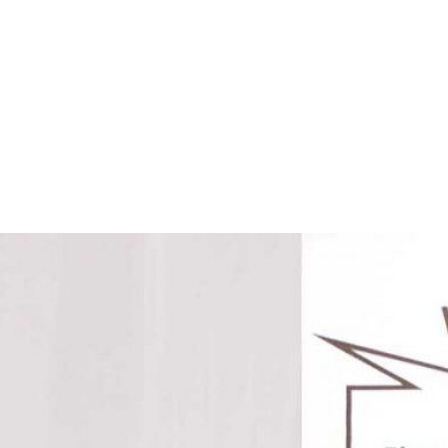
 GymEck
Schulfamilie
Berat
ulleben
Unterricht
Info
ERFOLGREIC
VORTRAG ZU
ORGANSPEN