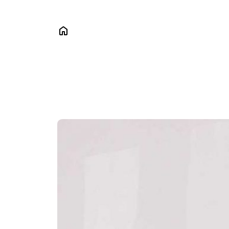
Das
Sch