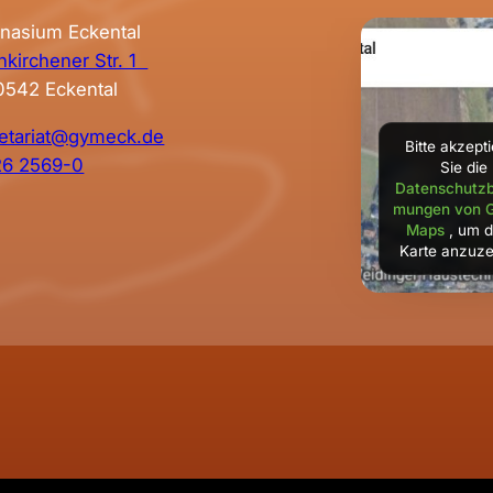
nasium Eckental
kirchener Str. 1
0542 Eckental
etariat@gymeck.de
Bitte akzept
26 2569-0
Sie die
Datenschutzb
mungen von 
Maps
, um d
Karte anzuze