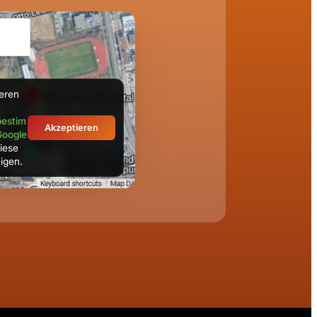
ieren
estim
Akzeptieren
Google
iese
igen.