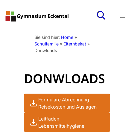
Zum
Inhalt
Gymnasium Eckental
springen
Sie sind hier:
Home
»
Schulfamilie
»
Elternbeirat
»
Donwloads
DONWLOADS
Formulare Abrechnung
download
Reisekosten und Auslagen
Leitfaden
download
Lebensmittelhygiene