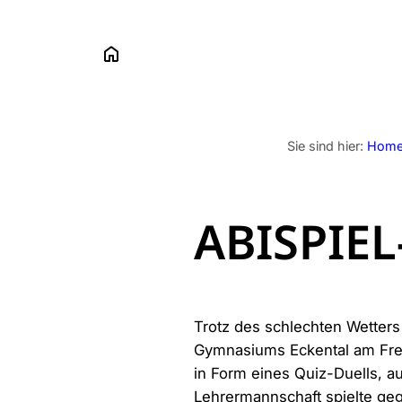
Zum
Das
Inhalt
springen
Sch
Sie sind hier:
Hom
ABISPIEL
Trotz des schlechten Wetters
Gymnasiums Eckental am Freit
in Form eines Quiz-Duells, a
Lehrermannschaft spielte geg