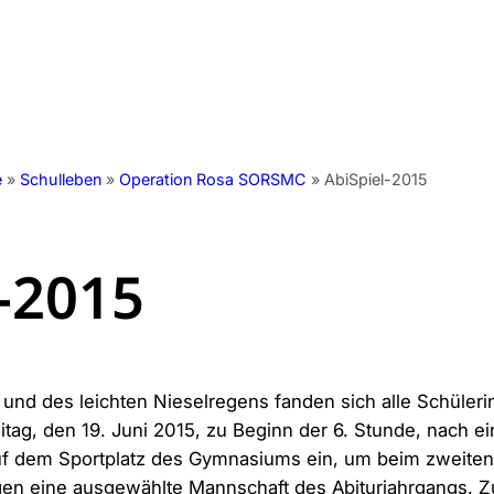
 GymEck
Schulfamilie
Berat
ulleben
Unterricht
Info
e
»
Schulleben
»
Operation Rosa SORSMC
»
AbiSpiel-2015
-2015
 und des leichten Nieselregens fanden sich alle Schüler
ag, den 19. Juni 2015, zu Beginn der 6. Stunde, nach e
uf dem Sportplatz des Gymnasiums ein, um beim zweiten A
en eine ausgewählte Mannschaft des Abiturjahrgangs. Zu