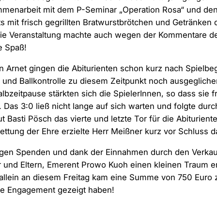
mmenarbeit mit dem P-Seminar „Operation Rosa“ und den
s mit frisch gegrillten Bratwurstbrötchen und Getränken
Die Veranstaltung machte auch wegen der Kommentare de
e Spaß!
Arnet gingen die Abiturienten schon kurz nach Spielbeg
z und Ballkontrolle zu diesem Zeitpunkt noch ausgeglich
albzeitpause stärkten sich die SpielerInnen, so dass sie f
. Das 3:0 ließ nicht lange auf sich warten und folgte dur
 Basti Pösch das vierte und letzte Tor für die Abiturient
ettung der Ehre erzielte Herr Meißner kurz vor Schluss da
igen Spenden und dank der Einnahmen durch den Verkauf
r und Eltern, Emerent Prowo Kuoh einen kleinen Traum erf
allein an diesem Freitag kam eine Summe von 750 Euro
die Engagement gezeigt haben!