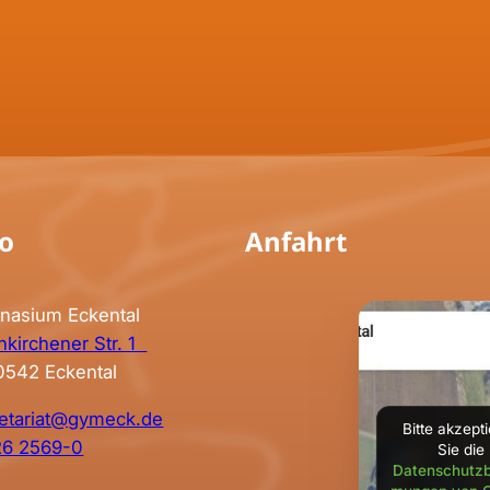
fo
Anfahrt
nasium Eckental
kirchener Str. 1
0542 Eckental
etariat@gymeck.de
Bitte akzept
26 2569-0
Sie die
Datenschutzb