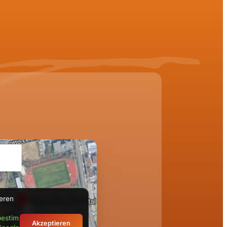
ieren
estim
Akzeptieren