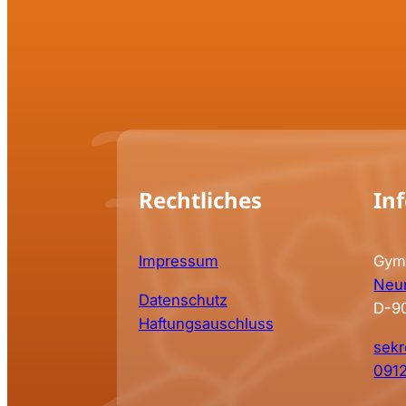
Rechtliches
In
Impressum
Gym
Neun
Datenschutz
D-9
Haftungsauschluss
sekr
091