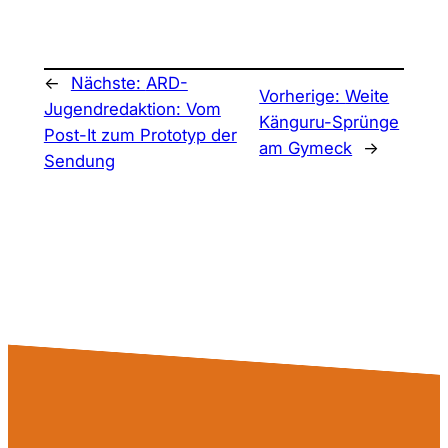
←
Nächste:
ARD-
Vorherige:
Weite
Jugendredaktion: Vom
Känguru-Sprünge
Post-It zum Prototyp der
am Gymeck
→
Sendung