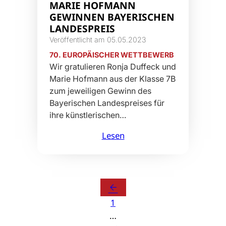
MARIE HOFMANN
GEWINNEN BAYERISCHEN
LANDESPREIS
Veröffentlicht am 05.05.2023
70. EUROPÄISCHER WETTBEWERB
Wir gratulieren Ronja Duffeck und
Marie Hofmann aus der Klasse 7B
zum jeweiligen Gewinn des
Bayerischen Landespreises für
ihre künstlerischen…
Lesen
arrow_back
1
…